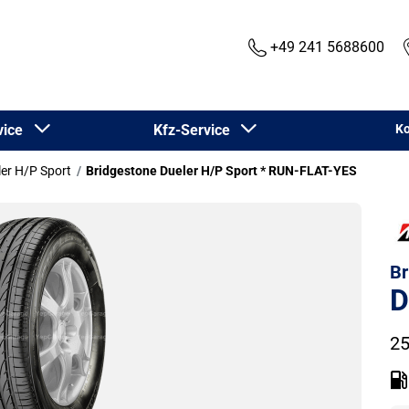
+49 241 5688600
rvice
Kfz-Service
Ko
er H/P Sport
Bridgestone Dueler H/P Sport * RUN-FLAT-YES
Br
D
25