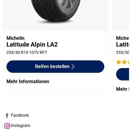
Michelin
Micheli
Latitude Alpin LA2
Latit
255/50 R19 107V RFT
255/50 
Reifen bestellen
Mehr Informationen
Mehr I
Facebook
Instagram