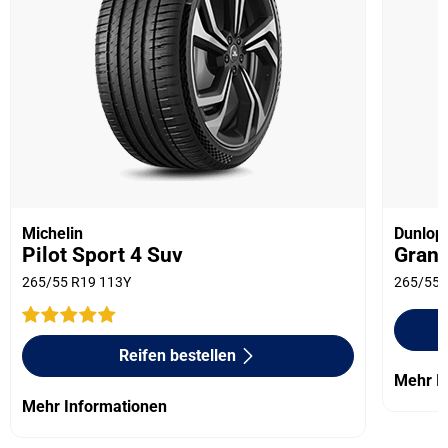
Michelin
Dunlop
Pilot Sport 4 Suv
Grand
265/55 R19 113Y
265/55 
Reifen bestellen
Mehr I
Mehr Informationen