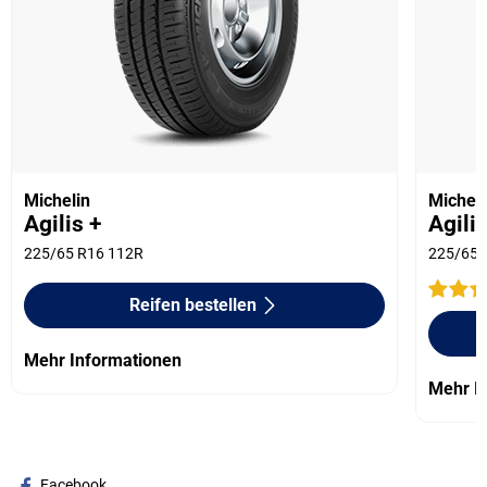
Michelin
Micheli
Agilis +
Agili
225/65 R16 112R
225/65 
Reifen bestellen
Mehr Informationen
Mehr I
Facebook