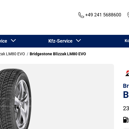
+49 241 5688600
rvice
Kfz-Service
Ko
zzak LM80 EVO
Bridgestone Blizzak LM80 EVO
Br
B
23