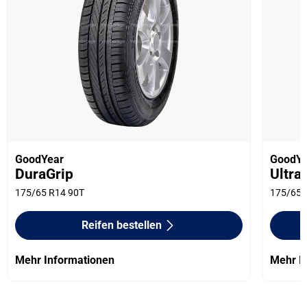
GoodYear
GoodYe
DuraGrip
Ultra
175/65 R14 90T
175/65 
Reifen bestellen
Mehr Informationen
Mehr I