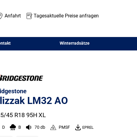
Anfahrt
Tagesaktuelle Preise anfragen
ntakt
Winterradsätze
idgestone
lizzak LM32 AO
5/45 R18 95H
XL
D
B
70 db
PMSF
EPREL