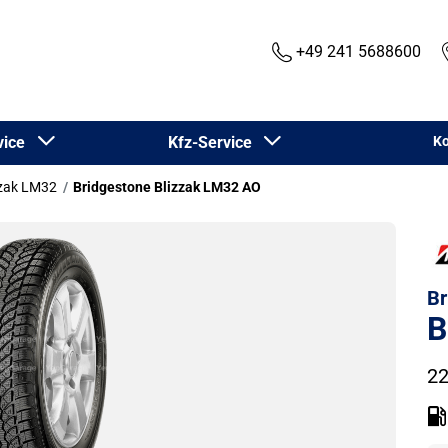
+49 241 5688600
rvice
Kfz-Service
Ko
zzak LM32
Bridgestone Blizzak LM32 AO
Br
B
22