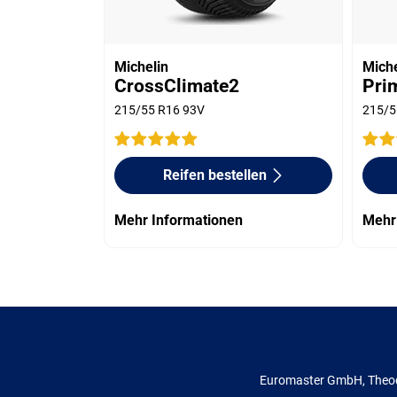
Michelin
Miche
CrossClimate2
Pri
215/55 R16 93V
215/5
Reifen bestellen
Mehr Informationen
Mehr
Euromaster GmbH, Theod