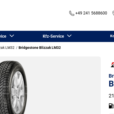
+49 241 5688600
rvice
Kfz-Service
Ko
zzak LM32
Bridgestone Blizzak LM32
Br
B
21