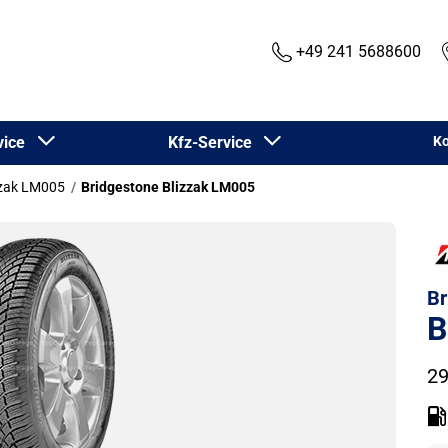
+49 241 5688600
rvice
Kfz-Service
Ko
zzak LM005
Bridgestone Blizzak LM005
Br
B
29