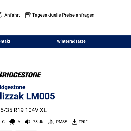
Anfahrt
Tagesaktuelle Preise anfragen
ntakt
Winterradsätze
idgestone
lizzak LM005
5/35 R19 104V
XL
C
A
73 db
PMSF
EPREL