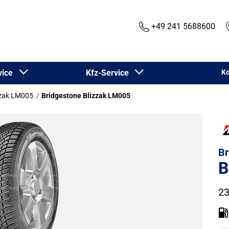
+49 241 5688600
rvice
Kfz-Service
Ko
zzak LM005
Bridgestone Blizzak LM005
Br
B
23