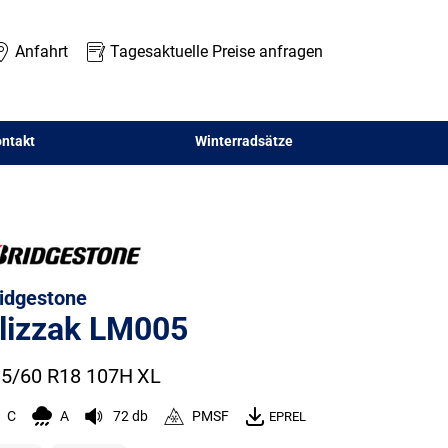
Anfahrt
Tagesaktuelle Preise anfragen
ntakt
Winterradsätze
idgestone
lizzak LM005
5/60 R18 107H
XL
C
A
72 db
PMSF
EPREL