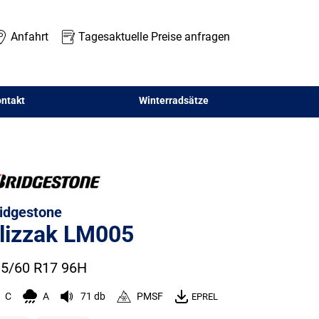
Anfahrt
Tagesaktuelle Preise anfragen
ntakt
Winterradsätze
idgestone
lizzak LM005
5/60 R17 96H
C
A
71 db
PMSF
EPREL