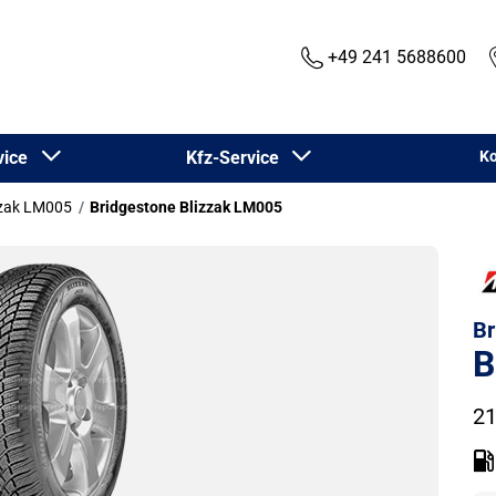
+49 241 5688600
rvice
Kfz-Service
Ko
zzak LM005
Bridgestone Blizzak LM005
Br
B
21