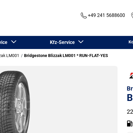
+49 241 5688600
rvice
Kfz-Service
Ko
zzak LM001
Bridgestone Blizzak LM001 * RUN-FLAT-YES
Br
B
22