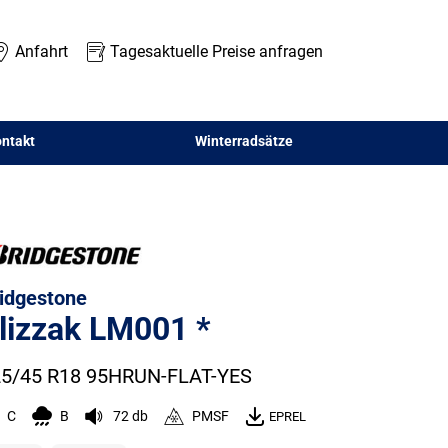
Anfahrt
Tagesaktuelle Preise anfragen
ntakt
Winterradsätze
idgestone
lizzak LM001 *
5/45 R18 95H
RUN-FLAT-YES
C
B
72 db
PMSF
EPREL