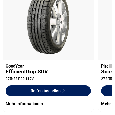
GoodYear
Pirelli
EfficientGrip SUV
Scorp
275/55 R20 117V
275/55 
Reifen bestellen
Mehr Informationen
Mehr I