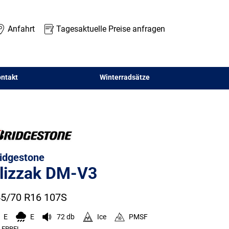
Anfahrt
Tagesaktuelle Preise anfragen
ntakt
Winterradsätze
idgestone
lizzak DM-V3
5/70 R16 107S
E
E
72 db
Ice
PMSF
EPREL