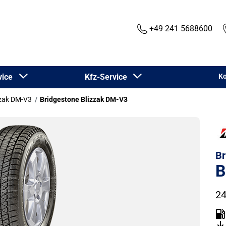
+49 241 5688600
rvice
Kfz-Service
Ko
zzak DM-V3
Bridgestone Blizzak DM-V3
Br
B
24