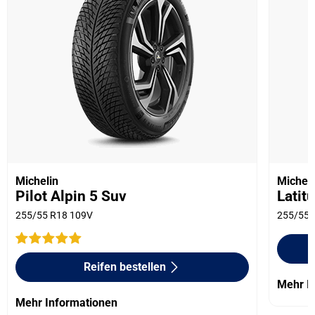
Michelin
Micheli
Pilot Alpin 5 Suv
Latit
255/55 R18 109V
255/55 
Reifen bestellen
Mehr I
Mehr Informationen