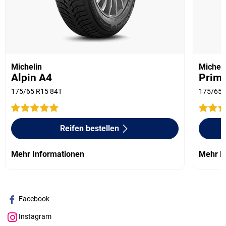
Michelin
Micheli
Alpin A4
Prima
175/65 R15 84T
175/65 
Reifen bestellen
Mehr Informationen
Mehr I
Facebook
Instagram