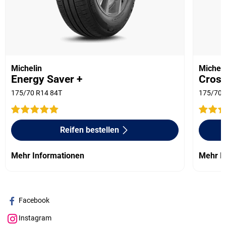
Michelin
Micheli
Energy Saver +
Cross
175/70 R14 84T
175/70 
Reifen bestellen
Mehr Informationen
Mehr I
Facebook
Instagram