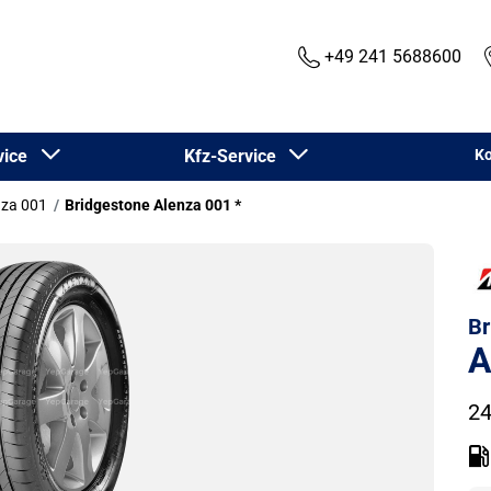
+49 241 5688600
rvice
Kfz-Service
Ko
nza 001
Bridgestone Alenza 001 *
Br
A
24