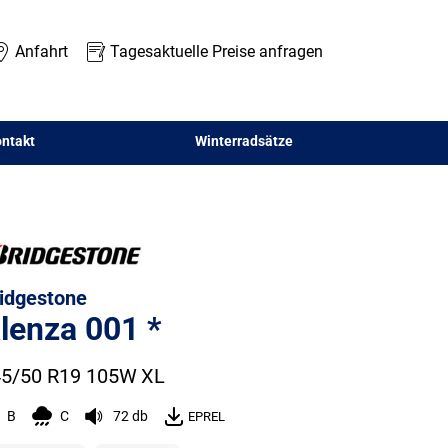
Anfahrt
Tagesaktuelle Preise anfragen
ntakt
Winterradsätze
idgestone
lenza 001 *
5/50 R19 105W
XL
B
C
72 db
EPREL