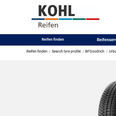
Reifen finden
Reifense
Reifen finden
Search tyre profile
BFGoodrich
Urba