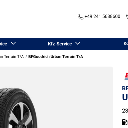
+49 241 5688600
rvice
Kfz-Service
Ko
n Terrain T/A
BFGoodrich Urban Terrain T/A
BF
U
23