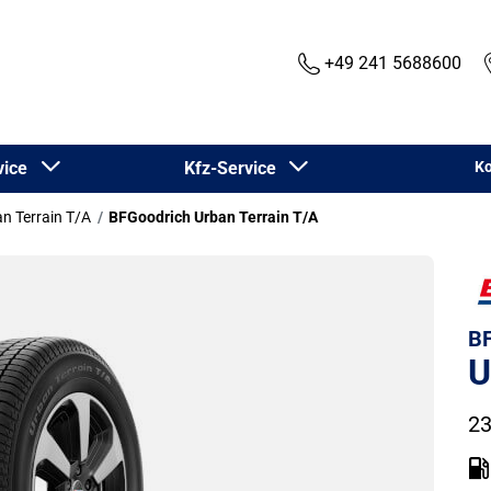
+49 241 5688600
rvice
Kfz-Service
Ko
n Terrain T/A
BFGoodrich Urban Terrain T/A
BF
U
23