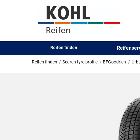
Reifen finden
Reifense
Reifen finden
Search tyre profile
BFGoodrich
Urba