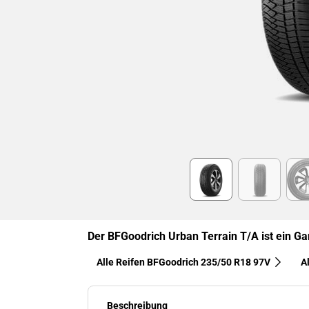
Item
1
of
6
Der BFGoodrich Urban Terrain T/A ist ein Ga
Alle Reifen BFGoodrich 235/50 R18 97V
A
Beschreibung