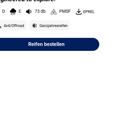
D
E
73 db
PMSF
EPREL
4x4/Offroad
Ganzjahresreifen
Reifen bestellen