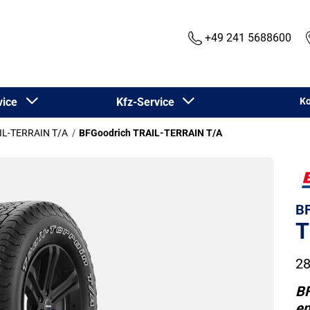
+49 241 5688600
rvice
Kfz-Service
Ko
IL-TERRAIN T/A
BFGoodrich TRAIL-TERRAIN T/A
BF
T
28
BF
en