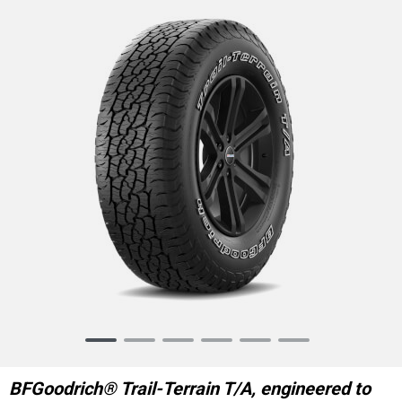
Item
1
of
BFGoodrich® Trail-Terrain T/A, engineered to
6