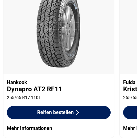
Hankook
Fulda
Dynapro AT2 RF11
Krist
255/65 R17 110T
255/65 
Reifen bestellen
Mehr Informationen
Mehr I