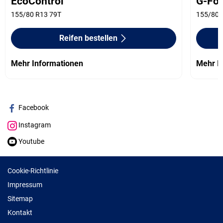
EcoControl
G-For
155/80 R13 79T
155/80 
Reifen bestellen
Mehr Informationen
Mehr I
Facebook
Instagram
Youtube
Cookie-Richtlinie
Impressum
Sitemap
Kontakt