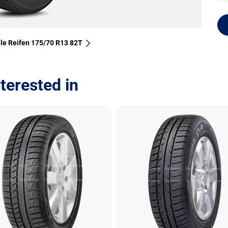
lle Reifen‎ 175/70 R13 82T
terested in