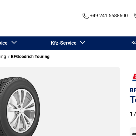
+49 241 5688600
rvice
Kfz-Service
Ko
ing
BFGoodrich Touring
BF
T
17