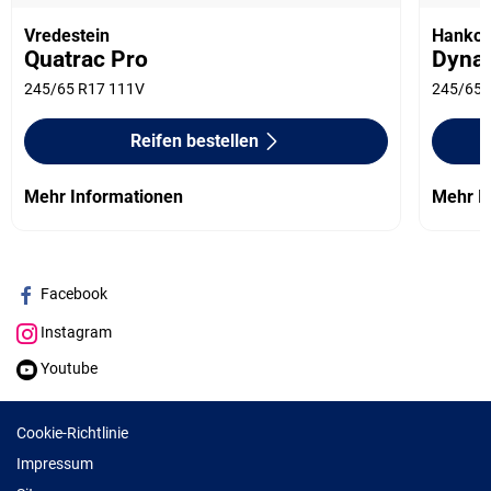
Vredestein
Hanko
Quatrac Pro
Dyna
245/65 R17 111V
245/65 
Reifen bestellen
Mehr Informationen
Mehr I
Facebook
Instagram
Youtube
Cookie-Richtlinie
Impressum