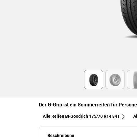
Item
1
of
6
Der G-Grip ist ein Sommerreifen für Perso
Alle Reifen BFGoodrich 175/70 R14 84T
A
Beschreibung