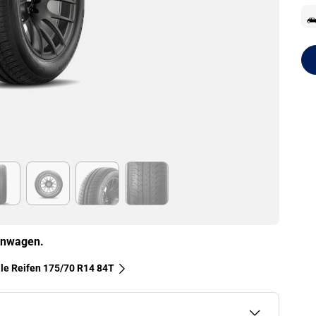
nenwagen.
lle Reifen‎ 175/70 R14 84T