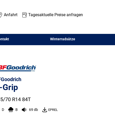
Anfahrt
Tagesaktuelle Preise anfragen
ntakt
Winterradsätze
Goodrich
-Grip
5/70 R14 84T
D
B
69 db
EPREL