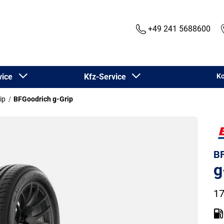
+49 241 5688600
rvice
Kfz-Service
Ko
ip
BFGoodrich g-Grip
BF
g
17