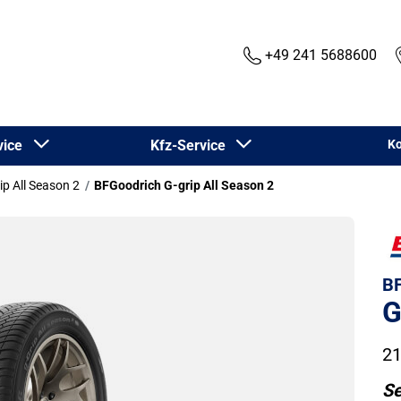
+49 241 5688600
rvice
Kfz-Service
Ko
ip All Season 2
BFGoodrich G-grip All Season 2
BF
G
21
Se