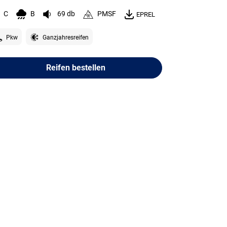
C
B
69 db
PMSF
EPREL
Pkw
Ganzjahresreifen
Reifen bestellen