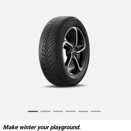
Item
1
of
Make winter your playground.
6