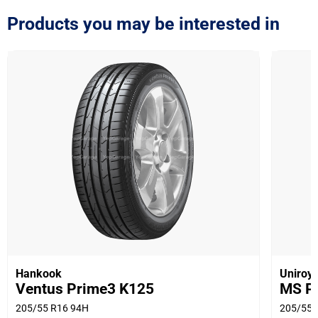
Products you may be interested in
Hankook
Uniroya
Ventus Prime3 K125
MS Pl
205/55 R16 94H
205/55 