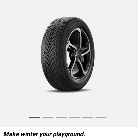
Item
1
of
Make winter your playground.
6