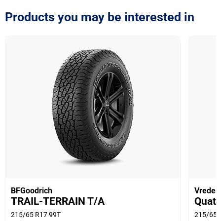
Products you may be interested in
BFGoodrich
Vredes
TRAIL-TERRAIN T/A
Quatr
215/65 R17 99T
215/65 