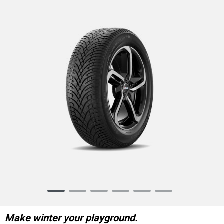
Item
1
of
Make winter your playground.
6