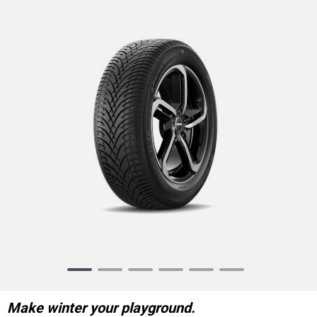
Item
1
of
Make winter your playground.
6