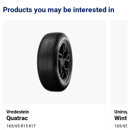
Products you may be interested in
Vredestein
Uniroya
Quatrac
Winte
165/65 R15 81T
165/65 