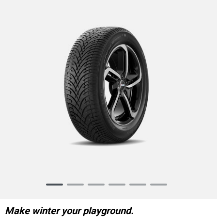
Item
1
of
Make winter your playground.
6