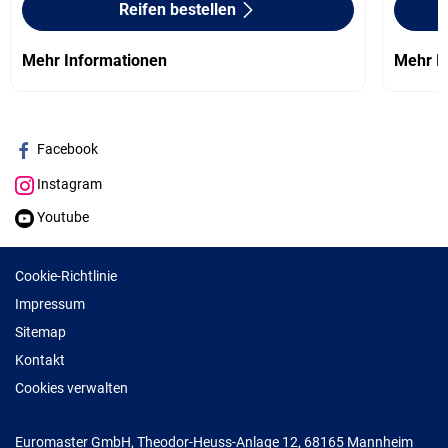
Reifen bestellen
Mehr Informationen
Mehr I
Facebook
Instagram
Youtube
Cookie-Richtlinie
Impressum
Sitemap
Kontakt
Cookies verwalten
Euromaster GmbH, Theodor-Heuss-Anlage 12, 68165 Mannheim