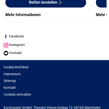
Reifen bestellen
Mehr Informationen
Mehr I
Facebook
Instagram
Youtube
Cookie-Richtlinie
Impressum
Sitemap
Kontakt
Cookies verwalten
Euromaster GmbH, Theodor-Heuss-Anlage 12, 68165 Mannheim