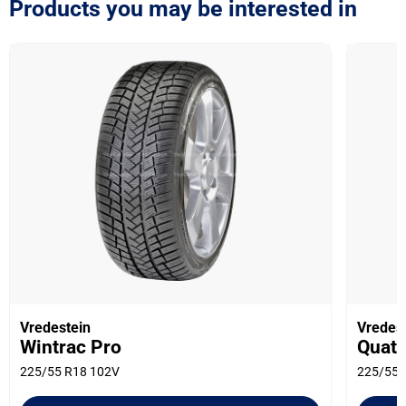
Products you may be interested in
Vredestein
Vredes
Wintrac Pro
Quatr
225/55 R18 102V
225/55 