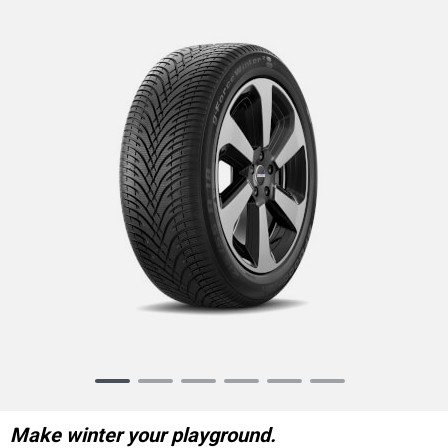
Item
1
of
Make winter your playground.
6