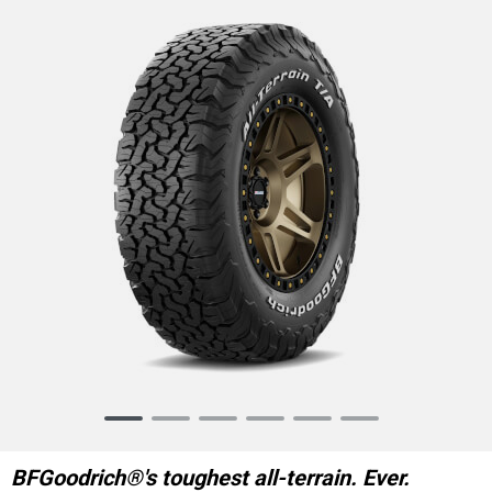
Item
1
of
BFGoodrich®'s toughest all-terrain. Ever.
6