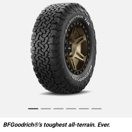
Item
1
of
BFGoodrich®'s toughest all-terrain. Ever.
6