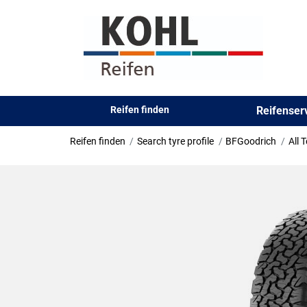
Reifen finden
Reifense
Reifen finden
Search tyre profile
BFGoodrich
All 