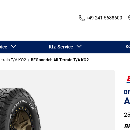
+49 241 5688600
rvice
Kfz-Service
Ko
Terrain T/A KO2
BFGoodrich All Terrain T/A KO2
BF
A
25
BF