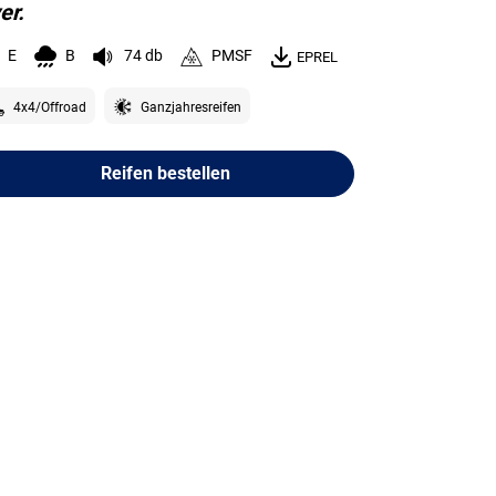
er.
E
B
74 db
PMSF
EPREL
4x4/Offroad
Ganzjahresreifen
Reifen bestellen