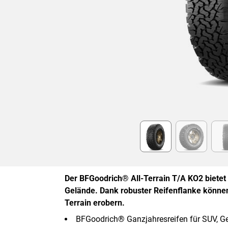
Item
1
of
6
Der BFGoodrich® All-Terrain T/A KO2 bietet 
Gelände. Dank robuster Reifenflanke könne
Terrain erobern.
BFGoodrich® Ganzjahresreifen für SUV, G