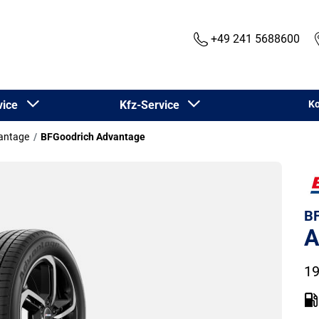
+49 241 5688600
rvice
Kfz-Service
Ko
antage
BFGoodrich Advantage
BF
A
19