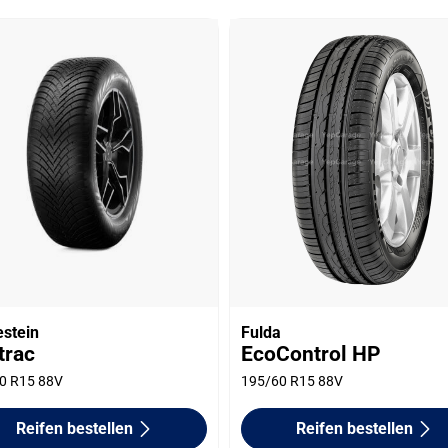
estein
Fulda
trac
EcoControl HP
0 R15 88V
195/60 R15 88V
Reifen bestellen
Reifen bestellen