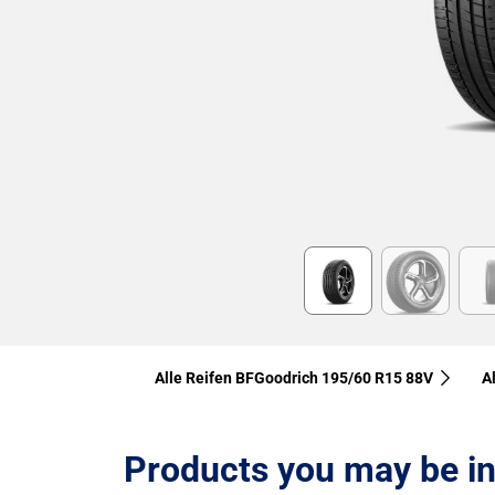
Item
1
of
6
Alle Reifen BFGoodrich 195/60 R15 88V
A
Products you may be in