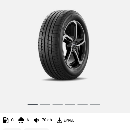
Item
1
of
C
A
70 db
EPREL
6