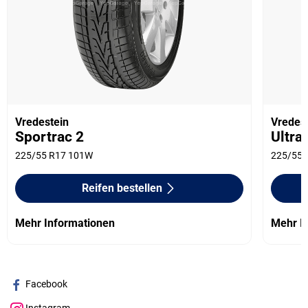
Vredestein
Vredes
Sportrac 2
Ultra
225/55 R17 101W
225/55 
Reifen bestellen
Mehr Informationen
Mehr I
Facebook
Instagram