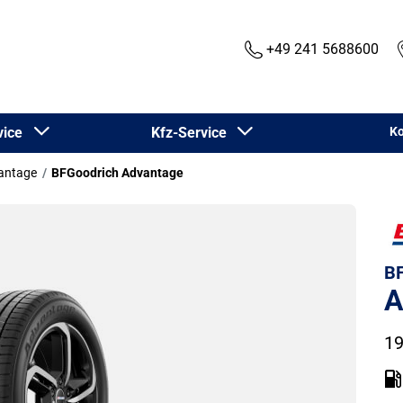
+49 241 5688600
rvice
Kfz-Service
Ko
antage
BFGoodrich Advantage
BF
A
19