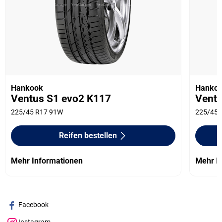
Hankook
Hanko
Ventus S1 evo2 K117
Vent
225/45 R17 91W
225/45 
Reifen bestellen
Mehr Informationen
Mehr I
Facebook
Instagram