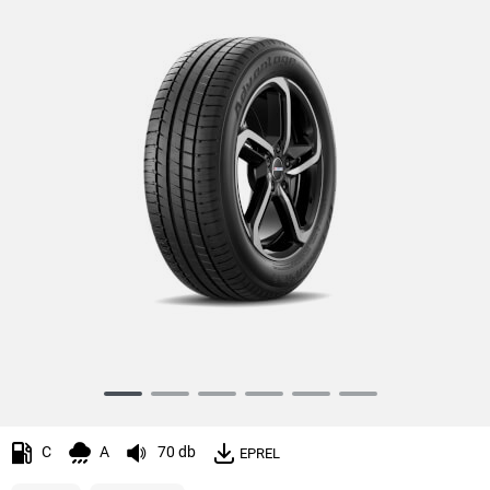
Item
1
of
C
A
70 db
EPREL
6