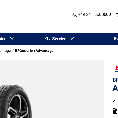
+49 241 5688600
rvice
Kfz-Service
Ko
antage
BFGoodrich Advantage
BF
A
21