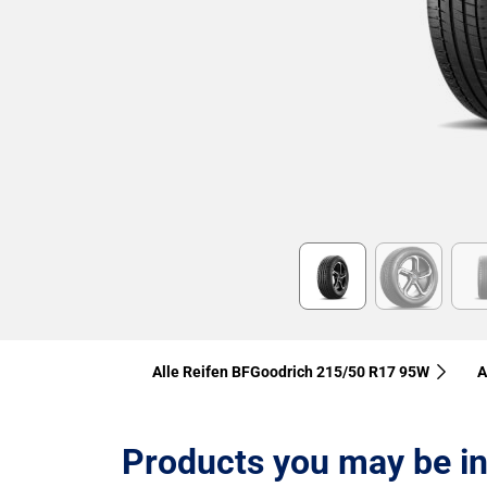
Item
1
of
6
Alle Reifen BFGoodrich 215/50 R17 95W
A
Products you may be in