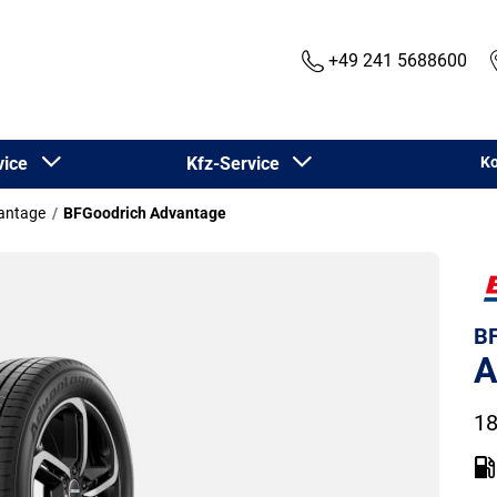
+49 241 5688600
rvice
Kfz-Service
Ko
antage
BFGoodrich Advantage
BF
A
18