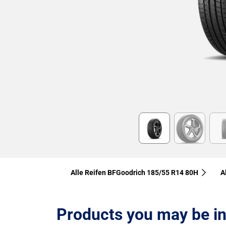
Item
1
of
6
Alle Reifen BFGoodrich 185/55 R14 80H
A
Products you may be in