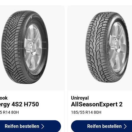
ook
Uniroyal
ergy 4S2 H750
AllSeasonExpert 2
5 R14 80H
185/55 R14 80H
Reifen bestellen
Reifen bestellen