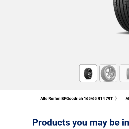
Item
1
of
6
Alle Reifen BFGoodrich 165/65 R14 79T
A
Products you may be in