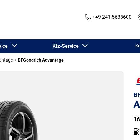
+49 241 5688600
rvice
Kfz-Service
Ko
antage
BFGoodrich Advantage
BF
A
16