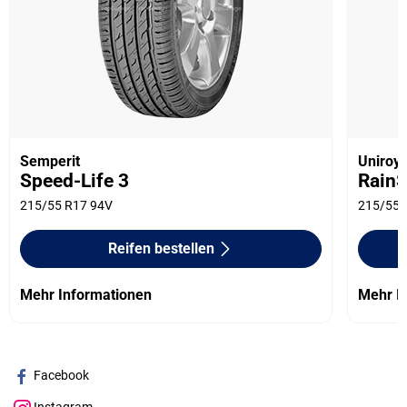
Semperit
Uniroya
Speed-Life 3
RainS
215/55 R17 94V
215/55 
Reifen bestellen
Mehr Informationen
Mehr I
Facebook
Instagram