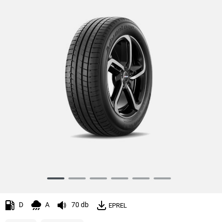
Item
1
of
D
A
70 db
EPREL
6