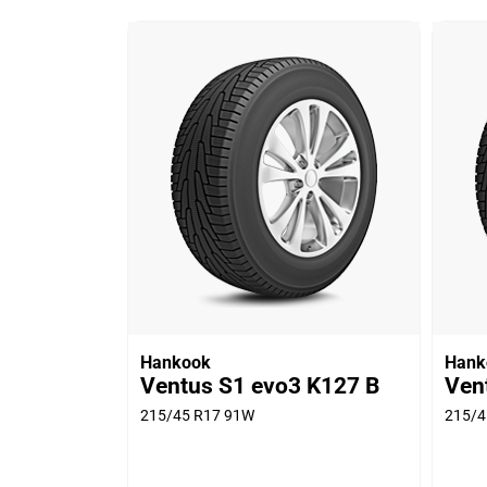
Hankook
Hank
Ventus S1 evo3 K127 B
Ven
215/45 R17 91W
215/4