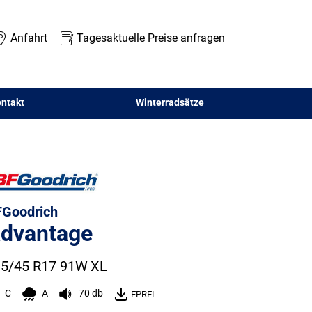
Anfahrt
Tagesaktuelle Preise anfragen
ntakt
Winterradsätze
Goodrich
dvantage
5/45 R17 91W
XL
C
A
70 db
EPREL