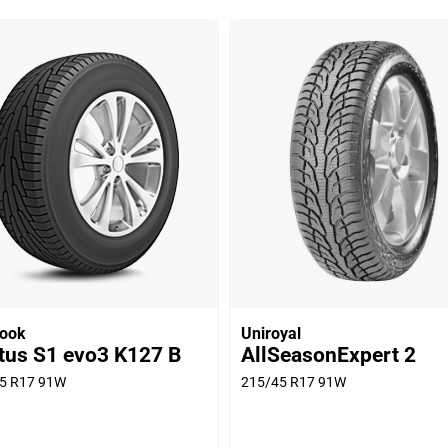
ook
Uniroyal
tus S1 evo3 K127 B
AllSeasonExpert 2
5 R17 91W
215/45 R17 91W