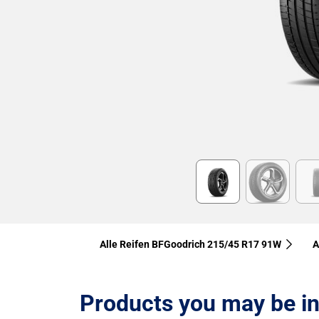
Item
1
of
6
Alle Reifen BFGoodrich 215/45 R17 91W
A
Products you may be in