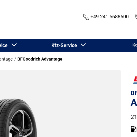
+49 241 5688600
rvice
Kfz-Service
Ko
antage
BFGoodrich Advantage
BF
A
21