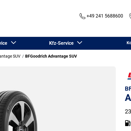
+49 241 5688600
rvice
Kfz-Service
Ko
antage SUV
BFGoodrich Advantage SUV
BF
A
23