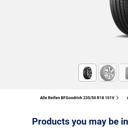
Item
1
of
6
Alle Reifen BFGoodrich 235/50 R18 101V
Products you may be in