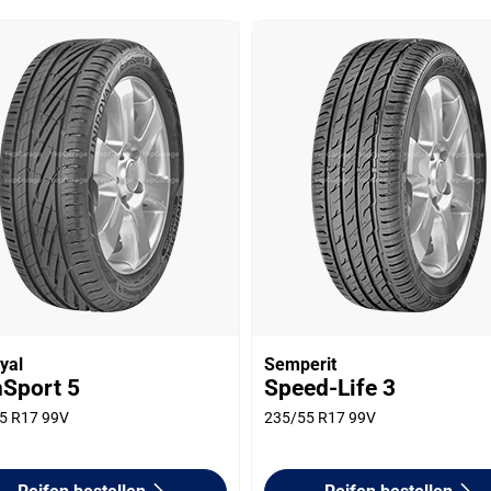
yal
Semperit
nSport 5
Speed-Life 3
5 R17 99V
235/55 R17 99V