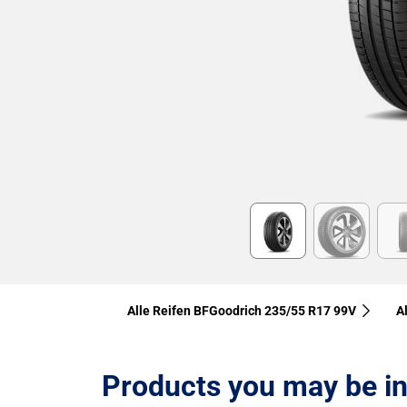
Item
1
of
6
Alle Reifen BFGoodrich 235/55 R17 99V
A
Products you may be in