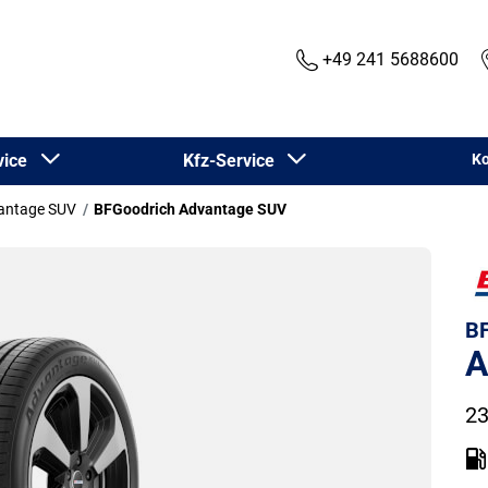
+49 241 5688600
rvice
Kfz-Service
Ko
antage SUV
BFGoodrich Advantage SUV
BF
A
23