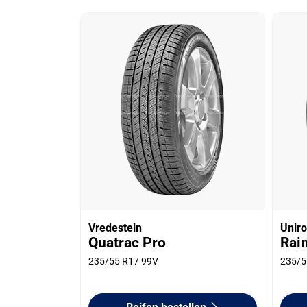
Vredestein
Uniro
Quatrac Pro
Rai
235/55 R17 99V
235/5