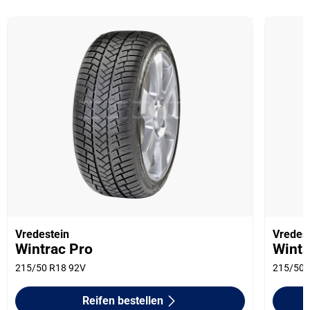
Vredestein
Vredes
Wintrac Pro
Wintr
215/50 R18 92V
215/50 
Reifen bestellen