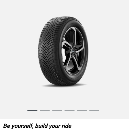
Item
1
of
Be yourself, build your ride
6